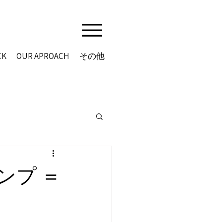
CK
OUR APROACH
その他
ンプ ＝