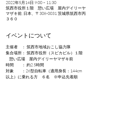
2022年5月14日 9:00 – 11:30
筑西市役所１階 憩い広場 屋内デイリーヤ
マザキ前, 日本、〒308-0031 茨城県筑西市丙
３６０
イベントについて
主催者　： 筑西市地域おこし協力隊
集合場所： 筑西市役所（スピカビル）１階 
    憩い広場　屋内デイリーヤマザキ前
時間　　： 約2.5時間
対象　　：26型自転車（適用身長：144cm
以上）に乗れる方　６名　※申込先着順
走行距離： 約７キロ
参加費　：500円　保険代として
さらに表示