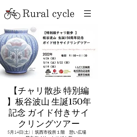
【チャリ散歩 特別編
】板谷波山 生誕150年
記念 ガイド付きサイ
クリングツアー
5月14日(土)
  |  
筑西市役所１階 憩い広場