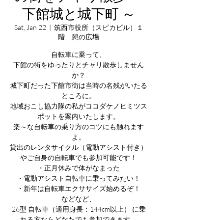
下館城と城下町 ～
Sat, Jan 22
  |  
筑西市役所（スピカビル）１
階 憩の広場
自転車に乗って、
下館の街をゆったりとチャリ散歩しません
か？
城下町だった下館市街は当時の名残がいたる
ところに。
地域おこし協力隊の私がココダケノヒミツス
ポットを案内いたします。
楽～な自転車の乗り方のコツにも触れます
よ。
貸出のレンタサイクル（電動アシスト付き）
やご自身の自転車でも参加可能です！
・正月休みで体がなまった
・電動アシスト自転車に乗ってみたい！
・新年は自転車エクササイズ始めるぞ！
などなど、
26型 自転車（適用身長：144cm以上） に乗
れる方ならどなたでも参加できます。