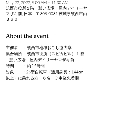
May 22, 2022, 9:00 AM – 11:30 AM
筑西市役所１階 憩い広場 屋内デイリーヤ
マザキ前, 日本、〒308-0031 茨城県筑西市丙
３６０
About the event
主催者　： 筑西市地域おこし協力隊
集合場所： 筑西市役所（スピカビル）１階 
    憩い広場　屋内デイリーヤマザキ前
時間　　： 約2.5時間
対象　　：26型自転車（適用身長：144cm
以上）に乗れる方　６名　※申込先着順
走行距離： 約７キロ
参加費　：500円　保険代として
【続きを読む >>】